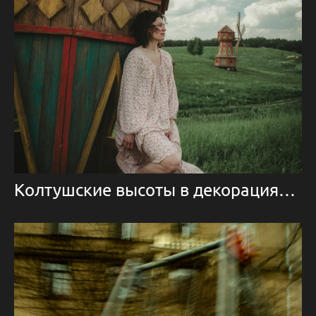
Колтушские высоты в декорациях к сказке Иван да Марья