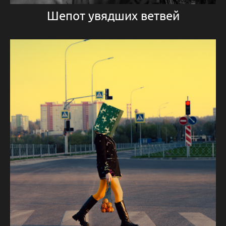
Шепот увядших ветвей