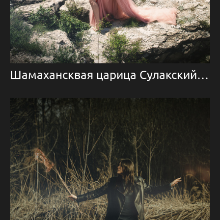
Шамахансквая царица Сулакский каньон