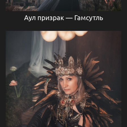
Аул призрак — Гамсутль