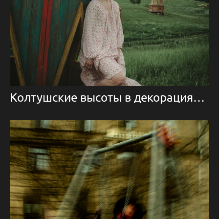
Колтушские высоты в декорациях к сказке Иван да Марья