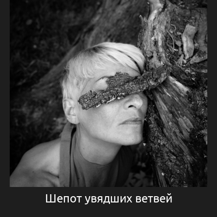
Шепот увядших ветвей