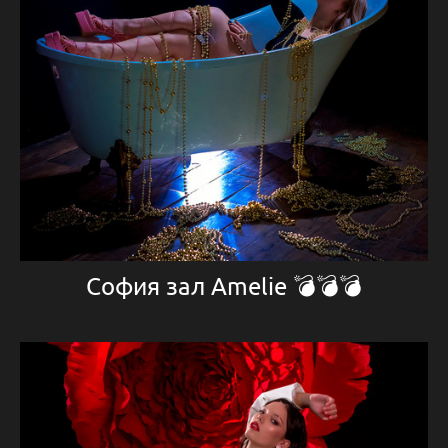
София зал Amelie 💣💣💣