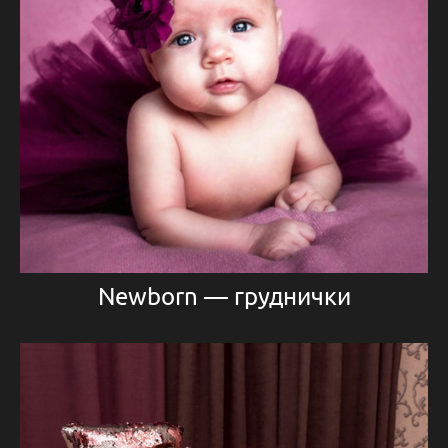
Newborn — груднички